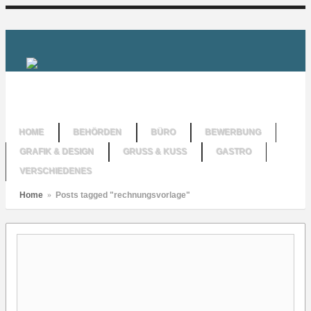
HOME
BEHÖRDEN
BÜRO
BEWERBUNG
GRAFIK & DESIGN
GRUSS & KUSS
GASTRO
VERSCHIEDENES
Home
»
Posts tagged "rechnungsvorlage"