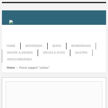
HOME
BEHÖRDEN
BÜRO
BEWERBUNG
GRAFIK & DESIGN
GRUSS & KUSS
GASTRO
VERSCHIEDENES
Home
»
Posts tagged "zyklus"