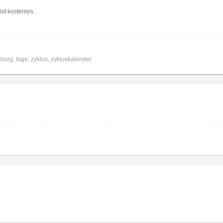
st kostenlos.
nburg
,
tage
,
zyklus
,
zykluskalender