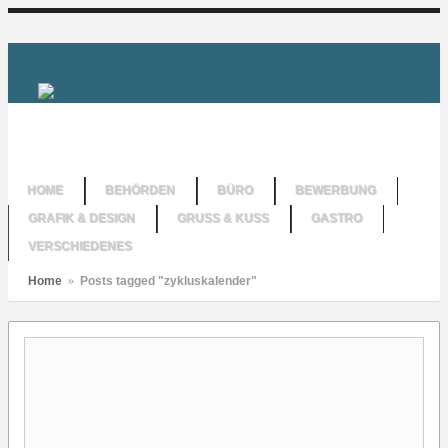
HOME
BEHÖRDEN
BÜRO
BEWERBUNG
GRAFIK & DESIGN
GRUSS & KUSS
GASTRO
VERSCHIEDENES
Home
»
Posts tagged "zykluskalender"