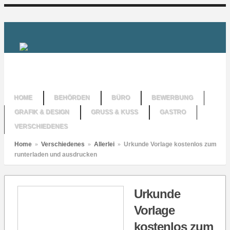
HOME
BEHÖRDEN
BÜRO
BEWERBUNG
GRAFIK & DESIGN
GRUSS & KUSS
GASTRO
VERSCHIEDENES
Home
»
Verschiedenes
»
Allerlei
»
Urkunde Vorlage kostenlos zum
runterladen und ausdrucken
Urkunde
Vorlage
kostenlos zum