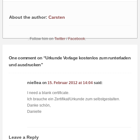
About the author:
Carsten
. Follow him on
Twitter
/
Facebook
.
One comment on “
Urkunde Vorlage kostenlos zum runterladen
und ausdrucken
”
niellea
on
15. Februar 2012 at 14:04
said:
I need a blank certificate.
Ich brauche ein Zertifikat/Urkunde zum selbstgestalten.
Danke schön,
Danielle
Leave a Reply