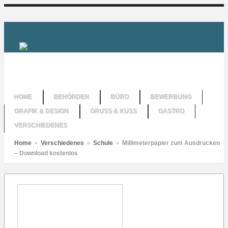
HOME
BEHÖRDEN
BÜRO
BEWERBUNG
GRAFIK & DESIGN
GRUSS & KUSS
GASTRO
VERSCHIEDENES
Home
»
Verschiedenes
»
Schule
»
Millimeterpapier zum Ausdrucken
– Download kostenlos