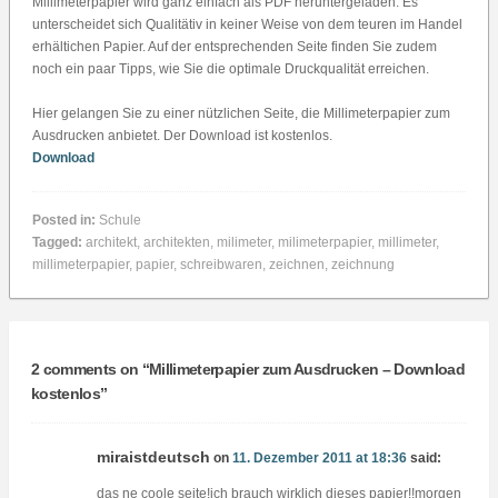
Millimeterpapier wird ganz einfach als PDF heruntergeladen. Es
unterscheidet sich Qualitätiv in keiner Weise von dem teuren im Handel
erhältichen Papier. Auf der entsprechenden Seite finden Sie zudem
noch ein paar Tipps, wie Sie die optimale Druckqualität erreichen.
Hier gelangen Sie zu einer nützlichen Seite, die Millimeterpapier zum
Ausdrucken anbietet. Der Download ist kostenlos.
Download
Posted in:
Schule
Tagged:
architekt
,
architekten
,
milimeter
,
milimeterpapier
,
millimeter
,
millimeterpapier
,
papier
,
schreibwaren
,
zeichnen
,
zeichnung
2 comments on “
Millimeterpapier zum Ausdrucken – Download
kostenlos
”
miraistdeutsch
on
11. Dezember 2011 at 18:36
said:
das ne coole seite!ich brauch wirklich dieses papier!!morgen