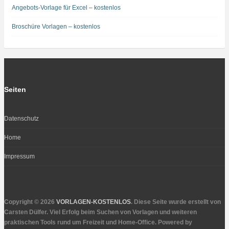
Angebots-Vorlage für Excel – kostenlos
Broschüre Vorlagen – kostenlos
Seiten
Datenschutz
Home
Impressum
Copyright © 2026
VORLAGEN-KOSTENLOS
. Diese Seite wurde erstellt von
Carsten Dülfer. Viel Erfolg beim Suchen von Vorlagen und weiteren
praktischen Tools rund um Freizeit und Home-Office. Powered by