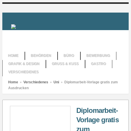
HOME
BEHÖRDEN
BÜRO
BEWERBUNG
GRAFIK & DESIGN
GRUSS & KUSS
GASTRO
VERSCHIEDENES
Home
»
Verschiedenes
»
Uni
»
Diplomarbeit-Vorlage gratis zum
Ausdrucken
Diplomarbeit-
Vorlage gratis
zum