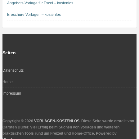
Angebots-Vorlage für Excel – kostenlos
Broschüre Vorlagen – kostenlos
Seiten
Datenschutz
Home
Impressum
Copyright © 2026
VORLAGEN-KOSTENLOS
. Diese Seite wurde erstellt von
Carsten Dülfer. Viel Erfolg beim Suchen von Vorlagen und weiteren
praktischen Tools rund um Freizeit und Home-Office. Powered by