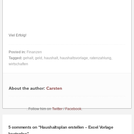
Viel Erfolg!
Posted in:
Finanzen
Tagged:
gehalt
,
geld
,
haushalt
,
haushaltsvorlage
,
ratenzahlung
,
wirtschaften
About the author:
Carsten
. Follow him on
Twitter
/
Facebook
.
5 comments on “
Haushaltsplan erstellen – Excel Vorlage
kostenlos
”