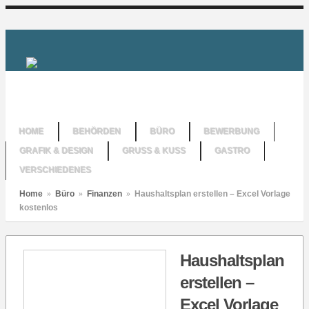
HOME
BEHÖRDEN
BÜRO
BEWERBUNG
GRAFIK & DESIGN
GRUSS & KUSS
GASTRO
VERSCHIEDENES
Home
»
Büro
»
Finanzen
»
Haushaltsplan erstellen – Excel Vorlage
kostenlos
Haushaltsplan
erstellen –
Excel Vorlage